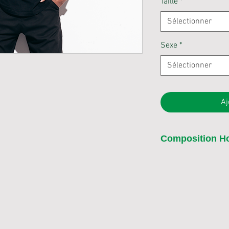
Taille
*
Sélectionner
Sexe
*
Sélectionner
Aj
Composition 
80% coton Ringspu