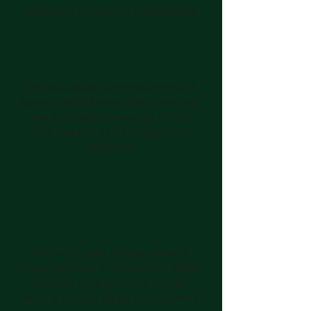
vêtements qui portent votre identité.
Carnets, stylos, porte-documents, et
beaucoup d’autres articles, misez sur
des goodies pratiques qui font de
votre logo une partie intégrante du
quotidien.
Porte-clés, yoyo, ballons, aimants,
mugs, gobelets, choisissez des objets
auxquels vous pensez et confiez-
nous la mission de les transformer à