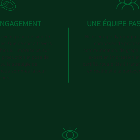
ENGAGEMENT
UNE ÉQUIPE PA
 avons pour mission de
Notre équipe dynamique e
es. Que ce soit à travers
composée de professi
hique, l'impression sur
communication, de graphis
a production et pose de
expert en impression et
ou la stratégie de
certifié, tous prêts à trans
nous sommes là pour
en réalité et à la partag
vous.