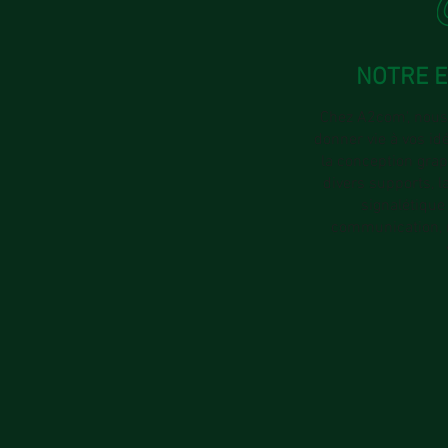
NOTRE 
Chez A2com', nous
donner vie à vos idé
la conception grap
divers supports, l
signalétique 
communication, 