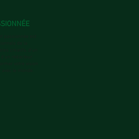
SSIONNÉE
t passionnée est
onnels de la
tes créatifs, d'un
 d’un rédacteur
former votre vision
er avec le monde.