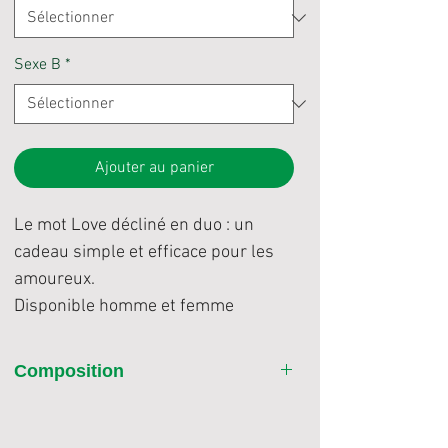
Sexe B
*
Ajouter au panier
Le mot Love décliné en duo : un
cadeau simple et efficace pour les
amoureux.
Disponible homme et femme
Composition
100% coton pré-rétréci à fil de chaîne
continu Ringspun (Better Cotton)