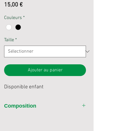
Prix
15,00 €
Couleurs
*
Taille
*
Ajouter au panier
Disponible enfant
Composition
100% coton pré-rétréci Ringspun (Better
Cotton)