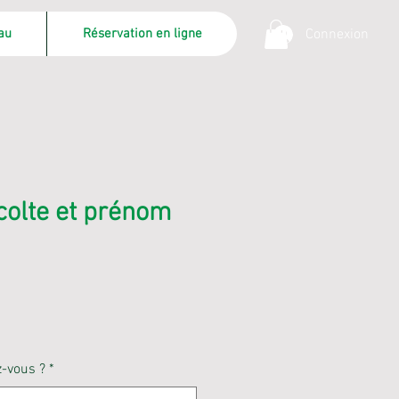
au
Réservation en ligne
Connexion
colte et prénom
rix
romotionnel
-vous ?
*