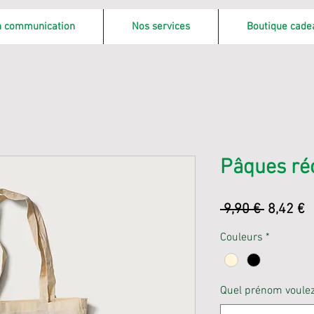
on communication
Nos services
Boutique cade
Pâques ré
Prix
P
 9,90 € 
8,42 €
original
p
Couleurs
*
Quel prénom voulez