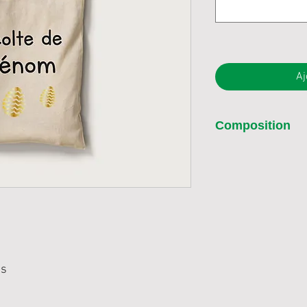
Aj
Composition
100% coton
es