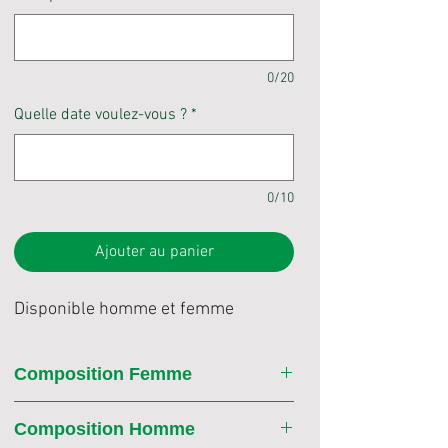
0/20
Quelle date voulez-vous ?
*
0/10
Ajouter au panier
Disponible homme et femme
Composition Femme
100% coton pré-rétréci à fil de chaîne
Composition Homme
continu Ringspun (Better Cotton)